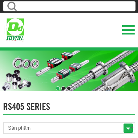
1
2
3