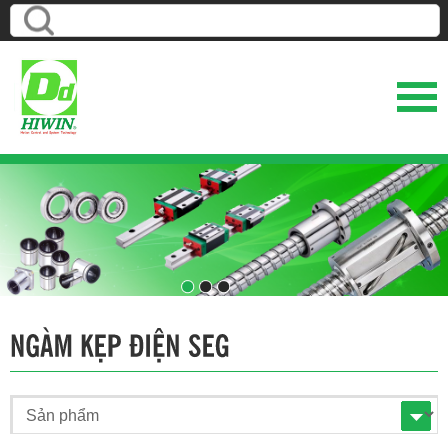
1
2
3