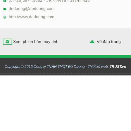
(84-28)3974.9882 - 3974.4476 - 3974.4418
deduong@deduong.com
http://www.deduong.com
Xem phiên bản máy tính
Về đầu trang
Copyright © 2015 Công ty TNHH TMQT Đế Dương -
Thiết kế web:
TRUST.vn