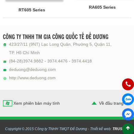
RA605 Series
RT605 Series
423/27/11 (9NT) Lạc Long Quân, Phường 5, Quận 11,
TP. Hồ Chí Minh
(84-28)3974.9882 - 3974.4476 - 3974.4418
deduong@deduong.com
http://www.deduong.com
Hotlin
Chat Z
Xem phiên bản máy tính
Về đầu trang
Chat M
Copyright © 2015 Công ty TNHH TMQT Đế Dương -
Thiết kế web:
TRUST.vn