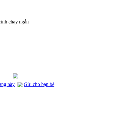
rình chạy ngắn
rang này
Gửi cho bạn bè