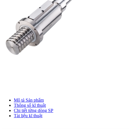
Mô tả Sản phẩm
Thông số kĩ thuật
Chi tiết từng dòng SP
Tài liệu kĩ thuật