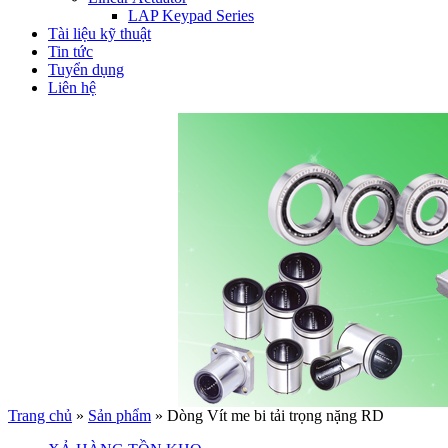
LAP Keypad Series
Tài liệu kỹ thuật
Tin tức
Tuyển dụng
Liên hệ
Trang chủ
»
Sản phẩm
»
Dòng Vít me bi tải trọng nặng RD