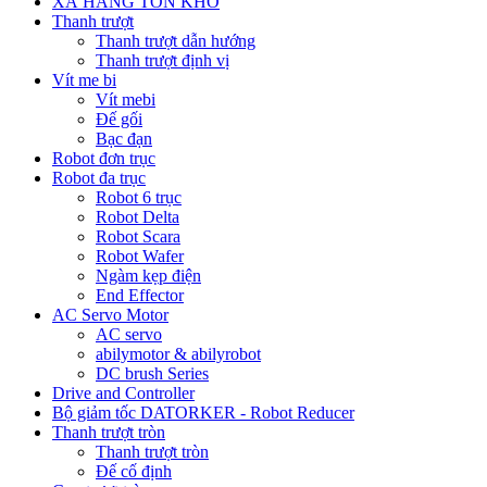
XẢ HÀNG TỒN KHO
Thanh trượt
Thanh trượt dẫn hướng
Thanh trượt định vị
Vít me bi
Vít mebi
Đế gối
Bạc đạn
Robot đơn trục
Robot đa trục
Robot 6 trục
Robot Delta
Robot Scara
Robot Wafer
Ngàm kẹp điện
End Effector
AC Servo Motor
AC servo
abilymotor & abilyrobot
DC brush Series
Drive and Controller
Bộ giảm tốc DATORKER - Robot Reducer
Thanh trượt tròn
Thanh trượt tròn
Đế cố định