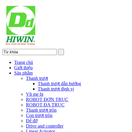
Trang chủ
Giới thiệu
Sản phẩm
Thanh trượt
Thanh trượt dẫn hướng
Thanh trượt định vị
Vít me bi
ROBOT ĐƠN TRỤC
ROBOT ĐA TRỤC
Thanh trượt tròn
Con trượt tròn
Đế đỡ
Drive and controller
Linear Actuator