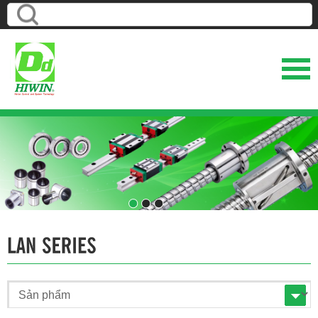
1
2
3