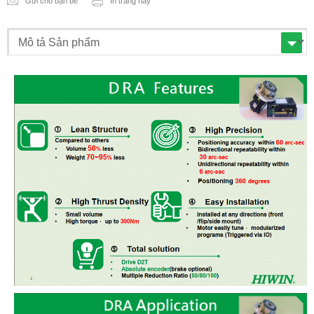
Gửi cho bạn bè
In trang này