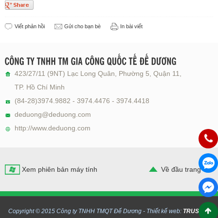
Viết phản hồi
Gửi cho bạn bè
In bài viết
423/27/11 (9NT) Lạc Long Quân, Phường 5, Quận 11,
TP. Hồ Chí Minh
(84-28)3974.9882 - 3974.4476 - 3974.4418
deduong@deduong.com
http://www.deduong.com
Hotlin
Chat Z
Xem phiên bản máy tính
Về đầu trang
Chat M
Copyright © 2015 Công ty TNHH TMQT Đế Dương -
Thiết kế web:
TRUST.vn