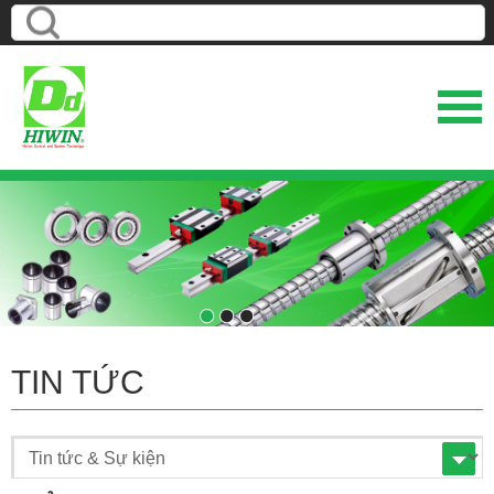
1
2
3
TIN TỨC