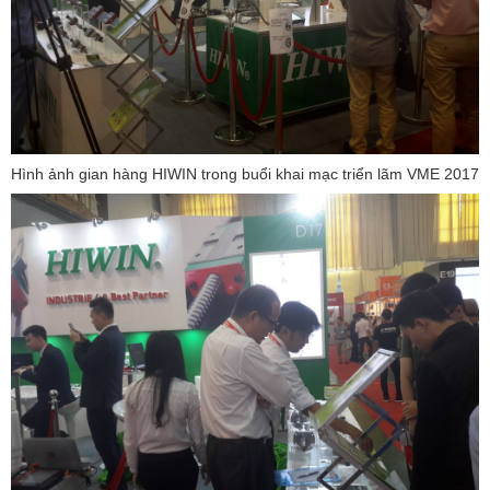
Hình ảnh gian hàng HIWIN trong buổi khai mạc triển lãm VME 2017