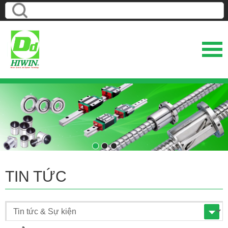
1
2
3
TIN TỨC