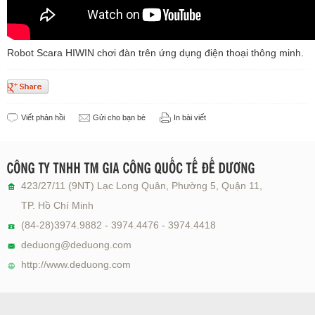
Robot Scara HIWIN chơi đàn trên ứng dụng điện thoại thông minh.
Viết phản hồi
Gửi cho bạn bè
In bài viết
423/27/11 (9NT) Lạc Long Quân, Phường 5, Quận 11,
TP. Hồ Chí Minh
(84-28)3974.9882 - 3974.4476 - 3974.4418
deduong@deduong.com
http://www.deduong.com