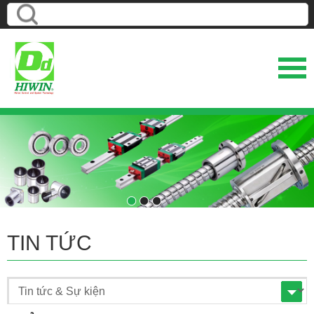
1
2
3
TIN TỨC