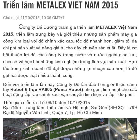
Chủ nhật, 11/10/2015, 10:36 GMT+7
C
ông ty Đế Dương tham gia triển lãm
METALEX Việt Nam
2015
, triển lãm trưng bày và giới thiệu những sản phẩm máy gia
công kim loại với độ chính xác cao, tốc độ nhanh hơn, giảm tối đa
chi phí sản xuất và nâng giá trị cho dây chuyền sản xuất. Đây là cơ
hội thuận lợi để các công ty trong nước và nước ngoài giao lưu,
chia sẻ và học hỏi những kinh nghiệm trong lĩnh vực sản xuất. Hợp
tác trong kinh doanh để đạt được những lợi nhuận cao hơn, từ đó
gặt hái được thật nhiều thành công.
Đến với triển lãm lần này Công ty Đế lần đầu tiên giới thiệu cánh
tay
Robot 6 trục RA605 (Puma Robot)
nhỏ gọn, linh hoạt cho các
hoạt động lắp ráp chính xác, vận chuyển linh kiện và lắp - dở phôi.
Thời gian diễn ra: Từ 08/10 đến 10/10/2015
Địa điểm: Trung tâm Triển lãm và Hội nghị Sài Gòn (SECC) – 799
Đại lộ Nguyễn Văn Linh, Quận 7, Tp. Hồ Chí Minh