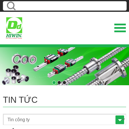
1
2
3
TIN TỨC