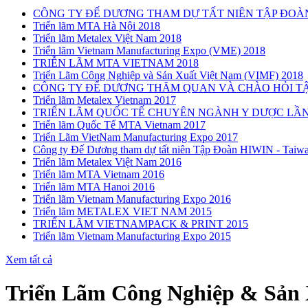
CÔNG TY ĐẾ DƯƠNG THAM DỰ TẤT NIÊN TẬP ĐOÀN
Triển lãm MTA Hà Nội 2018
Triển lãm Metalex Việt Nam 2018
Triển lãm Vietnam Manufacturing Expo (VME) 2018
TRIỄN LÃM MTA VIETNAM 2018
Triển Lãm Công Nghiệp và Sản Xuất Việt Nam (VIMF) 2018
CÔNG TY ĐẾ DƯƠNG THĂM QUAN VÀ CHÀO HỎI TẬP
Triển lãm Metalex Vietnam 2017
TRIỂN LÃM QUỐC TẾ CHUYÊN NGÀNH Y DƯỢC LẦN 
Triển lãm Quốc Tế MTA Vietnam 2017
Triển Lãm VietNam Manufacturing Expo 2017
Công ty Đế Dương tham dự tất niên Tập Đoàn HIWIN - Taiw
Triển lãm Metalex Việt Nam 2016
Triển lãm MTA Vietnam 2016
Triển lãm MTA Hanoi 2016
Triển lãm Vietnam Manufacturing Expo 2016
Triển lãm METALEX VIET NAM 2015
TRIỂN LÃM VIETNAMPACK & PRINT 2015
Triển lãm Vietnam Manufacturing Expo 2015
Xem tất cả
Triển Lãm Công Nghiệp & Sản X