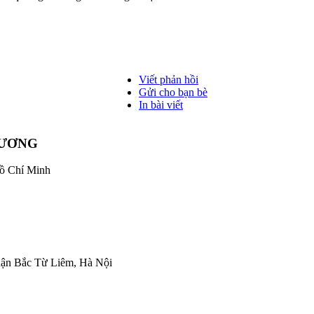
Viết phản hồi
Gửi cho bạn bè
In bài viết
DƯƠNG
Hồ Chí Minh
uận Bắc Từ Liêm, Hà Nội