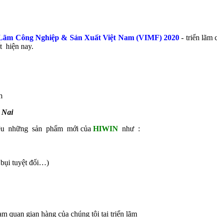
 Lãm Công Nghiệp & Sản Xuất Việt Nam (VIMF) 2020
- triển lãm
t hiện nay.
m
 Nai
hiệu những sản phẩm mới của
HIWIN
như :
bụi tuyệt đối…)
 quan gian hàng của chúng tôi tại triển lãm