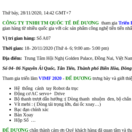
Thứ bảy, 28/11/2020, 14:42 GMT+7
CÔNG TY TNHH TM QUỐC TẾ ĐẾ DƯƠNG
tham gia
Triển
gian hàng từ nhiều quốc gia với các sản phẩm công nghệ tiên tiến nhấ
Vị trí gian hàng:
Số A07
Thời gian:
18- 20/11/2020 (Thứ 4- 6; 9:00 am- 5:00 pm)
Địa điểm:
Trung Tâm Hội Nghị Golden Palace, Đồng Nai, Việt Na
Số 04- 06 Nguyễn Ái Quốc, Tân Tiến, Thành phố Biên Hòa, Đồng
Tham gia triển lãm
VIMF 2020
-
ĐẾ DƯƠNG
trưng bày và giới t
Hệ thống cánh tay Robot đa trục
Động cơ AC servo+ Drive
Bộ thanh trượt dẫn hướng :( Dòng thanh nhuộm đen, bộ chắn 
Vít mebi : ( Dòng tải trọng lớn, đai ốc xoay…)
Bạc đạn chính xác
Bàn Xoay
Hộp Số …
ĐẾ DƯƠNG
chân thành cảm ơn Quý khách hàng đã quan tâm và tham