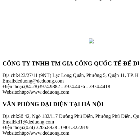
CÔNG TY TNHH TM GIA CÔNG QUỐC TẾ ĐẾ 
Địa chỉ
:
423/27/11 (9NT) Lạc Long Quân, Phường 5, Quận 11, TP. 
Email
:
deduong@deduong.com
Điện thoại
:
(84-28)3974.9882 - 3974.4476 - 3974.4418
Website
:
http://www.deduong.com
VĂN PHÒNG ĐẠI DIỆN TẠI HÀ NỘI
Địa chỉ
:
Số 42, Ngõ 182/117 Đường Phú Diễn, Phường Phú Diễn, Q
Email
:
kd1@deduong.com
Điện thoại
:
(024) 3206.8928 - 0901.322.919
Website
:
http://www.deduong.com