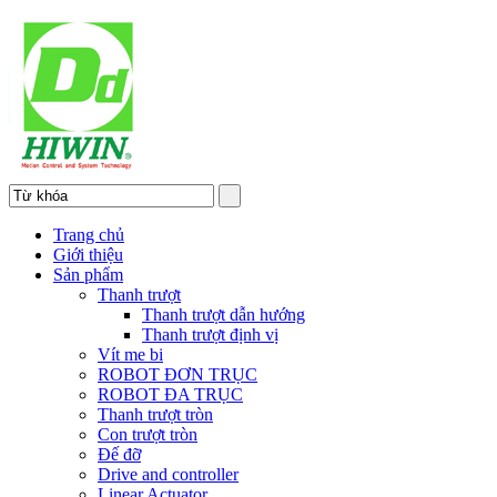
Trang chủ
Giới thiệu
Sản phẩm
Thanh trượt
Thanh trượt dẫn hướng
Thanh trượt định vị
Vít me bi
ROBOT ĐƠN TRỤC
ROBOT ĐA TRỤC
Thanh trượt tròn
Con trượt tròn
Đế đỡ
Drive and controller
Linear Actuator