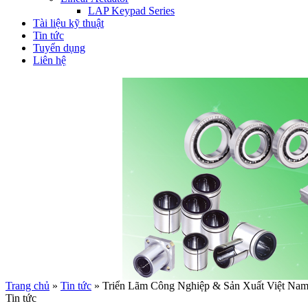
LAP Keypad Series
Tài liệu kỹ thuật
Tin tức
Tuyển dụng
Liên hệ
Trang chủ
»
Tin tức
»
Triển Lãm Công Nghiệp & Sản Xuất Việt Nam
Tin tức