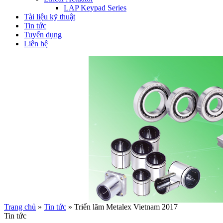
LAP Keypad Series
Tài liệu kỹ thuật
Tin tức
Tuyển dụng
Liên hệ
Trang chủ
»
Tin tức
»
Triển lãm Metalex Vietnam 2017
Tin tức