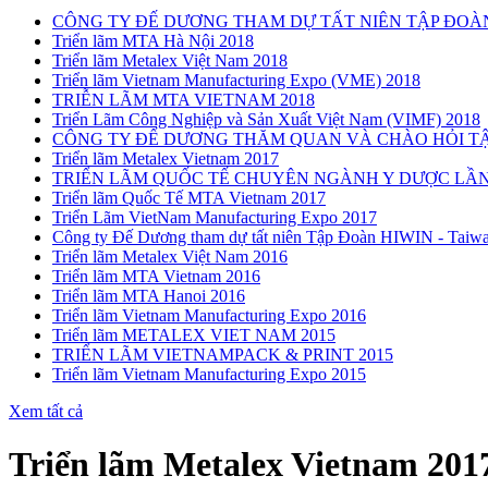
CÔNG TY ĐẾ DƯƠNG THAM DỰ TẤT NIÊN TẬP ĐOÀN
Triển lãm MTA Hà Nội 2018
Triển lãm Metalex Việt Nam 2018
Triển lãm Vietnam Manufacturing Expo (VME) 2018
TRIỄN LÃM MTA VIETNAM 2018
Triển Lãm Công Nghiệp và Sản Xuất Việt Nam (VIMF) 2018
CÔNG TY ĐẾ DƯƠNG THĂM QUAN VÀ CHÀO HỎI TẬP
Triển lãm Metalex Vietnam 2017
TRIỂN LÃM QUỐC TẾ CHUYÊN NGÀNH Y DƯỢC LẦN 
Triển lãm Quốc Tế MTA Vietnam 2017
Triển Lãm VietNam Manufacturing Expo 2017
Công ty Đế Dương tham dự tất niên Tập Đoàn HIWIN - Taiw
Triển lãm Metalex Việt Nam 2016
Triển lãm MTA Vietnam 2016
Triển lãm MTA Hanoi 2016
Triển lãm Vietnam Manufacturing Expo 2016
Triển lãm METALEX VIET NAM 2015
TRIỂN LÃM VIETNAMPACK & PRINT 2015
Triển lãm Vietnam Manufacturing Expo 2015
Xem tất cả
Triển lãm Metalex Vietnam 201