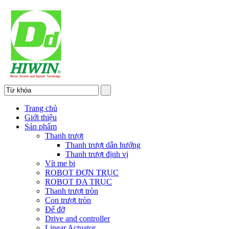
Trang chủ
Giới thiệu
Sản phẩm
Thanh trượt
Thanh trượt dẫn hướng
Thanh trượt định vị
Vít me bi
ROBOT ĐƠN TRỤC
ROBOT ĐA TRỤC
Thanh trượt tròn
Con trượt tròn
Đế đỡ
Drive and controller
Linear Actuator