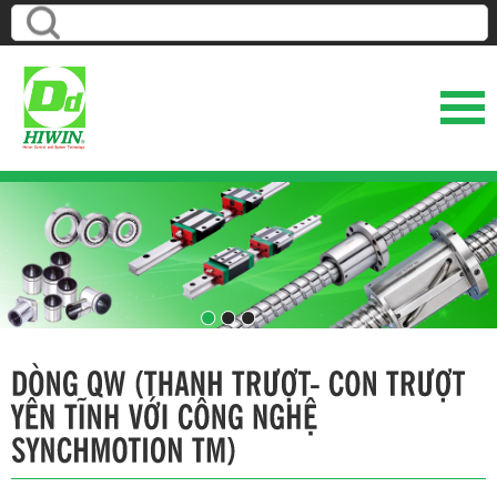
1
2
3