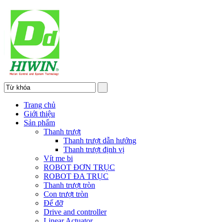
Trang chủ
Giới thiệu
Sản phẩm
Thanh trượt
Thanh trượt dẫn hướng
Thanh trượt định vị
Vít me bi
ROBOT ĐƠN TRỤC
ROBOT ĐA TRỤC
Thanh trượt tròn
Con trượt tròn
Đế đỡ
Drive and controller
Linear Actuator