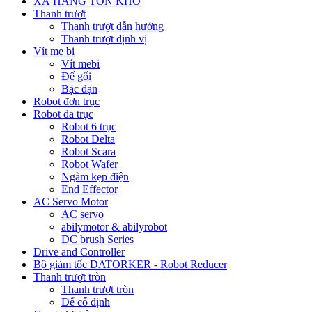
XẢ HÀNG TỒN KHO
Thanh trượt
Thanh trượt dẫn hướng
Thanh trượt định vị
Vít me bi
Vít mebi
Đế gối
Bạc đạn
Robot đơn trục
Robot đa trục
Robot 6 trục
Robot Delta
Robot Scara
Robot Wafer
Ngàm kẹp điện
End Effector
AC Servo Motor
AC servo
abilymotor & abilyrobot
DC brush Series
Drive and Controller
Bộ giảm tốc DATORKER - Robot Reducer
Thanh trượt tròn
Thanh trượt tròn
Đế cố định