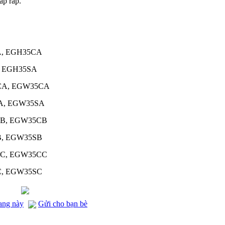
ắp ráp.
A, EGH35CA
, EGH35SA
CA, EGW35CA
A, EGW35SA
B, EGW35CB
B, EGW35SB
C, EGW35CC
C, EGW35SC
rang này
Gửi cho bạn bè