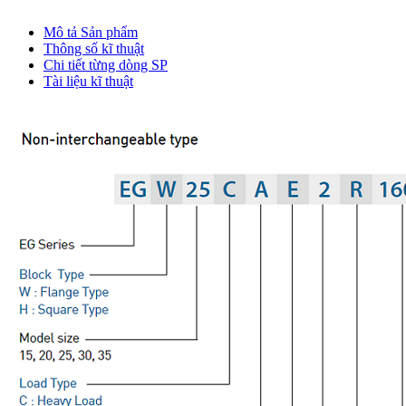
Mô tả Sản phẩm
Thông số kĩ thuật
Chi tiết từng dòng SP
Tài liệu kĩ thuật