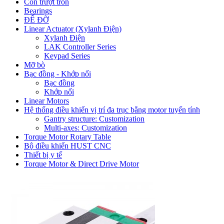
Con trượt tròn
Bearings
ĐẾ ĐỠ
Linear Actuator (Xylanh Điện)
Xylanh Điện
LAK Controller Series
Keypad Series
Mỡ bò
Bạc đồng - Khớp nối
Bạc đồng
Khớp nối
Linear Motors
Hệ thống điều khiển vị trí đa trục bằng motor tuyến tính
Gantry structure: Customization
Multi-axes: Customization
Torque Motor Rotary Table
Bộ điều khiển HUST CNC
Thiết bị y tế
Torque Motor & Direct Drive Motor