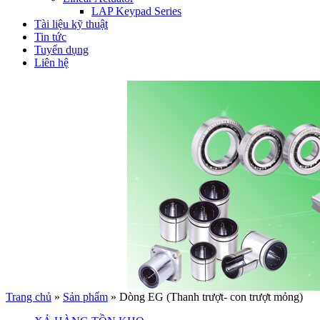
LAP Keypad Series
Tài liệu kỹ thuật
Tin tức
Tuyển dụng
Liên hệ
Trang chủ
»
Sản phẩm
»
Dòng EG (Thanh trượt- con trượt mỏng)