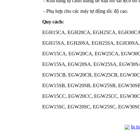
- Khả năng tự canh thẳng để loại trừ sai lệch do l
- Phụ hợp cho các máy tự động tốc độ cao.
Quy cách:
EGH15CA, EGH20CA, EGH25CA, EGH30C
EGH15SA, EGH20SA, EGH25SA, EGH30SA
EGW15CA, EGW20CA, EGW25CA, EGW30
EGW15SA, EGW20SA, EGW25SA, EGW30S
EGW15CB, EGW20CB, EGW25CB, EGW30C
EGW15SB, EGW20SB, EGW25SB, EGW30S
EGW15CC, EGW20CC, EGW25CC, EGW30C
EGW15SC, EGW20SC, EGW25SC, EGW30S
In t