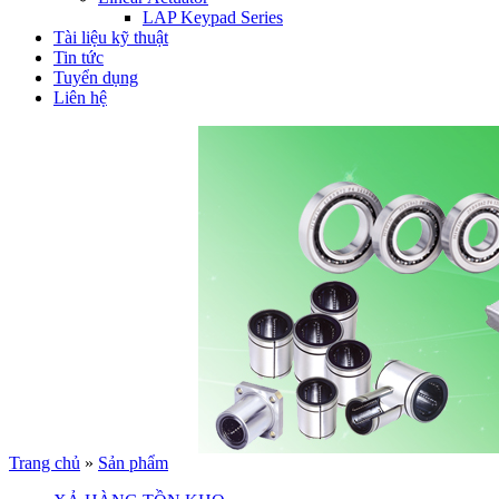
LAP Keypad Series
Tài liệu kỹ thuật
Tin tức
Tuyển dụng
Liên hệ
Trang chủ
»
Sản phẩm