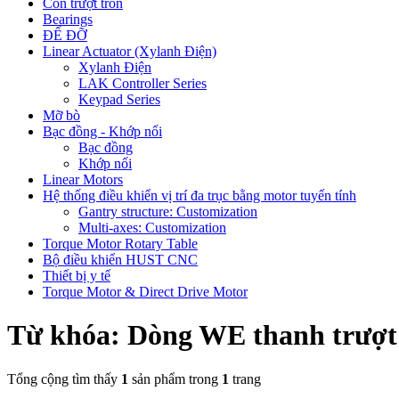
Con trượt tròn
Bearings
ĐẾ ĐỠ
Linear Actuator (Xylanh Điện)
Xylanh Điện
LAK Controller Series
Keypad Series
Mỡ bò
Bạc đồng - Khớp nối
Bạc đồng
Khớp nối
Linear Motors
Hệ thống điều khiển vị trí đa trục bằng motor tuyến tính
Gantry structure: Customization
Multi-axes: Customization
Torque Motor Rotary Table
Bộ điều khiển HUST CNC
Thiết bị y tế
Torque Motor & Direct Drive Motor
Từ khóa: Dòng WE thanh trượt
Tổng cộng tìm thấy
1
sản phẩm trong
1
trang