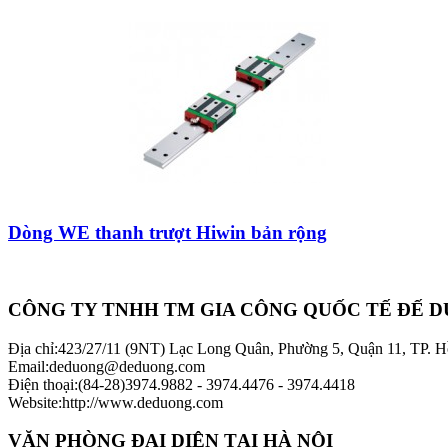
Dòng WE thanh trượt Hiwin bản rộng
CÔNG TY TNHH TM GIA CÔNG QUỐC TẾ ĐẾ 
Địa chỉ
:
423/27/11 (9NT) Lạc Long Quân, Phường 5, Quận 11, TP. 
Email
:
deduong@deduong.com
Điện thoại
:
(84-28)3974.9882 - 3974.4476 - 3974.4418
Website
:
http://www.deduong.com
VĂN PHÒNG ĐẠI DIỆN TẠI HÀ NỘI