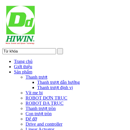
Trang chủ
Giới thiệu
Sản phẩm
Thanh trượt
Thanh trượt dẫn hướng
Thanh trượt định vị
Vít me bi
ROBOT ĐƠN TRỤC
ROBOT ĐA TRỤC
Thanh trượt tròn
Con trượt tròn
Đế đỡ
Drive and controller
Linear Actuator