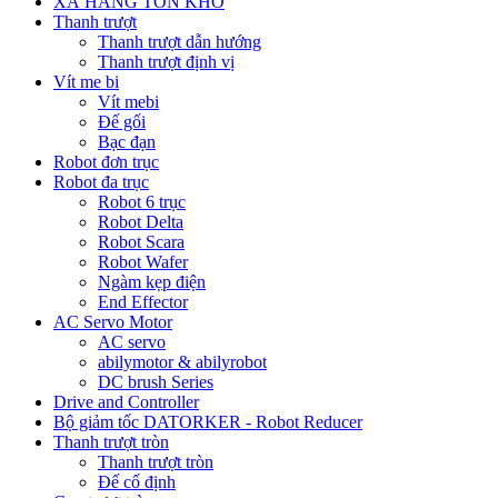
XẢ HÀNG TỒN KHO
Thanh trượt
Thanh trượt dẫn hướng
Thanh trượt định vị
Vít me bi
Vít mebi
Đế gối
Bạc đạn
Robot đơn trục
Robot đa trục
Robot 6 trục
Robot Delta
Robot Scara
Robot Wafer
Ngàm kẹp điện
End Effector
AC Servo Motor
AC servo
abilymotor & abilyrobot
DC brush Series
Drive and Controller
Bộ giảm tốc DATORKER - Robot Reducer
Thanh trượt tròn
Thanh trượt tròn
Đế cố định