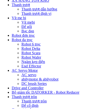
XẢ HÀNG TỒN KHO
Thanh trượt
Thanh trượt dẫn hướng
Thanh trượt định vị
Vít me bi
Vít mebi
Đế gối
Bạc đạn
Robot đơn trục
Robot đa trục
Robot 6 trục
Robot Delta
Robot Scara
Robot Wafer
Ngàm kẹp điện
End Effector
AC Servo Motor
AC servo
abilymotor & abilyrobot
DC brush Series
Drive and Controller
Bộ giảm tốc DATORKER - Robot Reducer
Thanh trượt tròn
Thanh trượt tròn
Đế cố định