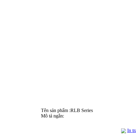
Tên sản phẩm
:
RLB Series
Mô tả ngắn
:
In t