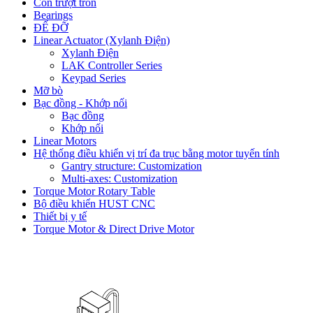
Con trượt tròn
Bearings
ĐẾ ĐỠ
Linear Actuator (Xylanh Điện)
Xylanh Điện
LAK Controller Series
Keypad Series
Mỡ bò
Bạc đồng - Khớp nối
Bạc đồng
Khớp nối
Linear Motors
Hệ thống điều khiển vị trí đa trục bằng motor tuyến tính
Gantry structure: Customization
Multi-axes: Customization
Torque Motor Rotary Table
Bộ điều khiển HUST CNC
Thiết bị y tế
Torque Motor & Direct Drive Motor