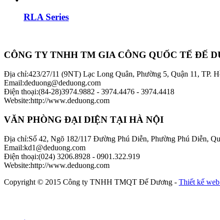
RLA Series
CÔNG TY TNHH TM GIA CÔNG QUỐC TẾ ĐẾ 
Địa chỉ
:
423/27/11 (9NT) Lạc Long Quân, Phường 5, Quận 11, TP. 
Email
:
deduong@deduong.com
Điện thoại
:
(84-28)3974.9882 - 3974.4476 - 3974.4418
Website
:
http://www.deduong.com
VĂN PHÒNG ĐẠI DIỆN TẠI HÀ NỘI
Địa chỉ
:
Số 42, Ngõ 182/117 Đường Phú Diễn, Phường Phú Diễn, Q
Email
:
kd1@deduong.com
Điện thoại
:
(024) 3206.8928 - 0901.322.919
Website
:
http://www.deduong.com
Copyright © 2015 Công ty TNHH TMQT Đế Dương -
Thiết kế web