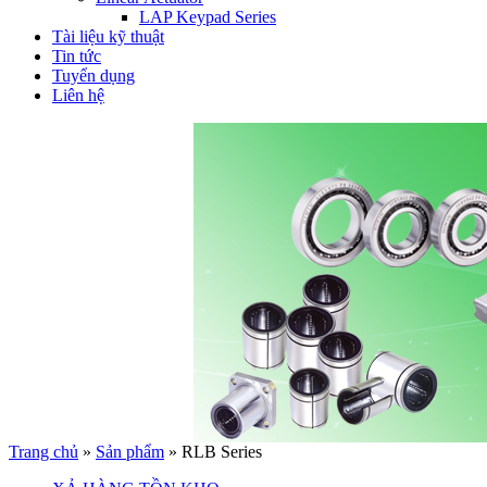
LAP Keypad Series
Tài liệu kỹ thuật
Tin tức
Tuyển dụng
Liên hệ
Trang chủ
»
Sản phẩm
»
RLB Series