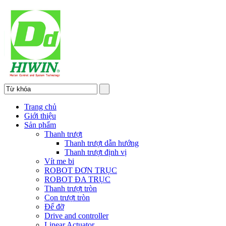
Trang chủ
Giới thiệu
Sản phẩm
Thanh trượt
Thanh trượt dẫn hướng
Thanh trượt định vị
Vít me bi
ROBOT ĐƠN TRỤC
ROBOT ĐA TRỤC
Thanh trượt tròn
Con trượt tròn
Đế đỡ
Drive and controller
Linear Actuator