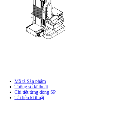
Mô tả Sản phẩm
Thông số kĩ thuật
Chi tiết từng dòng SP
Tài liệu kĩ thuật