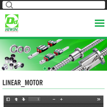
1
2
3